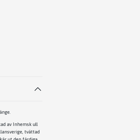
länge.
kad av Inhemsk ull
lansverige, tvättad
skär ut den färdiga