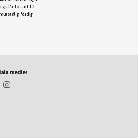
ngsfår för att få
utstålig färdig
iala medier