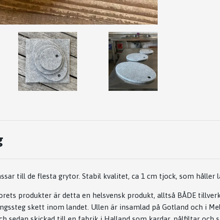
g
sar till de flesta grytor. Stabil kvalitet, ca 1 cm tjock, som håller 
orets produkter är detta en helsvensk produkt, alltså BÅDE tillver
ingssteg skett inom landet. Ullen är insamlad på Gotland och i Mel
h sedan skickad till en fabrik i Halland som kardar, nålfiltar och 