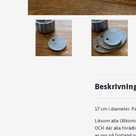
Beskrivnin
17 cm i diameter. Pas
Liksom alla Ullkont
OCH där alla förädl
av oss på Gotland oc