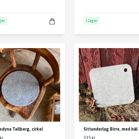
ager
I lager
sdyna Tallberg, cirkel
Sittunderlag Birre, med hål
kr
335 kr