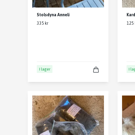
Stolsdyna Anneli
Kard
335 kr
125 
I lager
I l