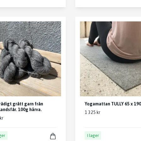
rådigt grått garn från
Yogamattan TULLY 65 x 19
andsfår. 100g härva.
1 325 kr
kr
ager
I lager