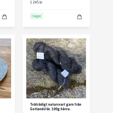
1 245 kr
I lager
Tvåtrådigt natursvart garn från
Gotlandsfår. 100g härva.