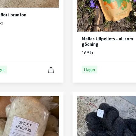
flor i brunton
kr
Mallas Ullpellets - ull som
gödning
169 kr
ager
I lager