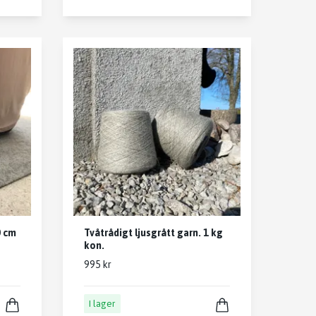
0 cm
Tvåtrådigt ljusgrått garn. 1 kg
kon.
995 kr
I lager