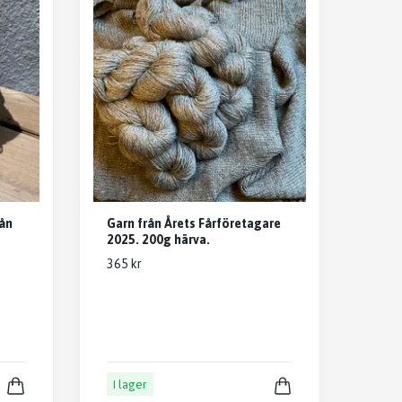
rån
Garn från Årets Fårföretagare
2025. 200g härva.
365 kr
I lager