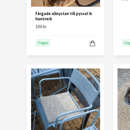
Färgade ullnystan till pyssel &
hantverk
100 kr
I lager
I l