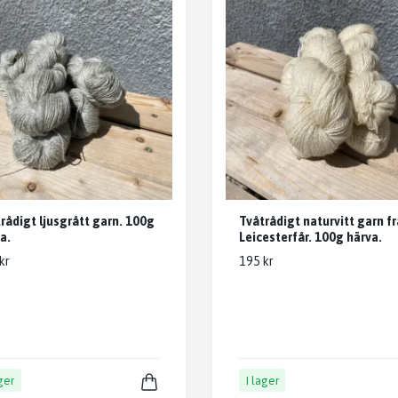
rådigt ljusgrått garn. 100g
Tvåtrådigt naturvitt garn f
a.
Leicesterfår. 100g härva.
kr
195 kr
ager
I lager