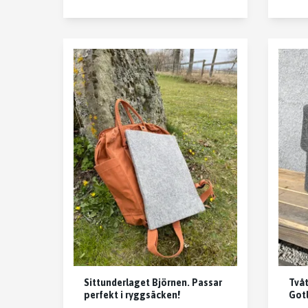
Sittunderlaget Björnen. Passar
Tvåt
perfekt i ryggsäcken!
Gotl