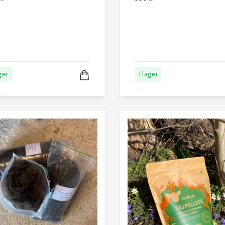
ager
I lager