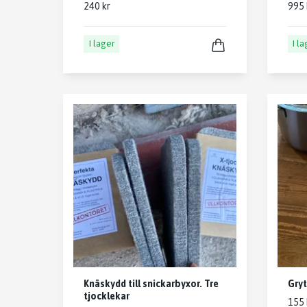
240 kr
995 
I lager
I l
Knäskydd till snickarbyxor. Tre
Gryt
tjocklekar
155 