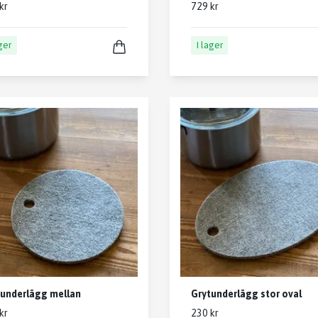
kr
729 kr
ager
I lager
underlägg mellan
Grytunderlägg stor oval
kr
230 kr