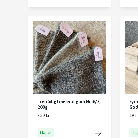
Tretrådigt melerat garn Nm6/3,
Fyrt
200g
Gotl
350 kr
195 
I lager
I l