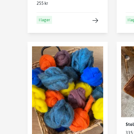
255 kr
I lager
I l
Stol
335 