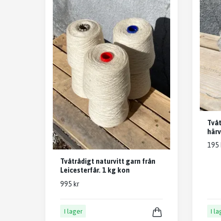
Tvåt
härv
195 
Tvåtrådigt naturvitt garn från
Leicesterfår. 1 kg kon
995 kr
I lager
I l