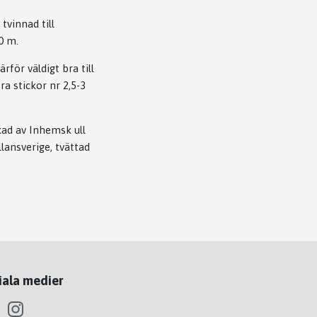
tvinnad till
0 m.
rför väldigt bra till
a stickor nr 2,5-3
kad av Inhemsk ull
lansverige, tvättad
iala medier