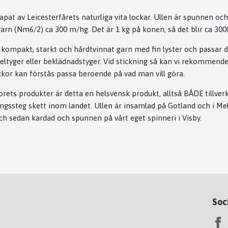
apat av Leicesterfårets naturliga vita lockar. Ullen är spunnen och 
arn (Nm6/2) ca 300 m/hg. Det är 1 kg på konen, så det blir ca 300
t kompakt, starkt och hårdtvinnat garn med fin lyster och passar dä
eltyger eller beklädnadstyger. Vid stickning så kan vi rekommender
kor kan förstås passa beroende på vad man vill göra.
orets produkter är detta en helsvensk produkt, alltså BÅDE tillver
ingssteg skett inom landet. Ullen är insamlad på Gotland och i Mel
ch sedan kardad och spunnen på vårt eget spinneri i Visby.
Soc