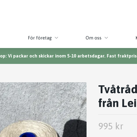
För företag
Om oss
p: Vi packar och skickar inom 5-10 arbetsdagar. Fast fraktpris 
Tvåtråd
från Le
995 kr