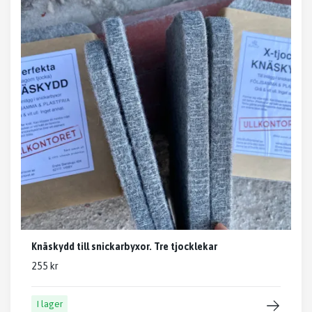
Knäskydd till snickarbyxor. Tre tjocklekar
255 kr
I lager