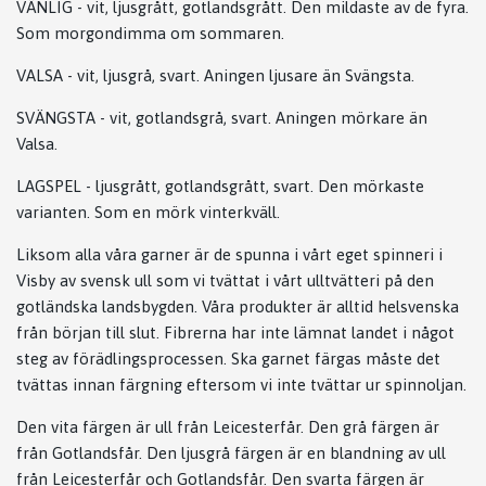
VÄNLIG - vit, ljusgrått, gotlandsgrått. Den mildaste av de fyra.
Som morgondimma om sommaren.
VALSA - vit, ljusgrå, svart. Aningen ljusare än Svängsta.
SVÄNGSTA - vit, gotlandsgrå, svart. Aningen mörkare än
Valsa.
LAGSPEL - ljusgrått, gotlandsgrått, svart. Den mörkaste
varianten. Som en mörk vinterkväll.
Liksom alla våra garner är de spunna i vårt eget spinneri i
Visby av svensk ull som vi tvättat i vårt ulltvätteri på den
gotländska landsbygden. Våra produkter är alltid helsvenska
från början till slut. Fibrerna har inte lämnat landet i något
steg av förädlingsprocessen. Ska garnet färgas måste det
tvättas innan färgning eftersom vi inte tvättar ur spinnoljan.
Den vita färgen är ull från Leicesterfår. Den grå färgen är
från Gotlandsfår. Den ljusgrå färgen är en blandning av ull
från Leicesterfår och Gotlandsfår. Den svarta färgen är